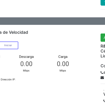
R&
a de Velocidad
R&
Cé
Li
Co
4
.