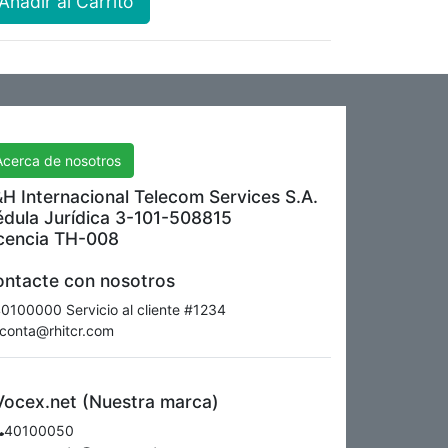
Añadir al Carrito
H International Telecom Services S.A.
Acerca de nosotros
H Internacional Telecom Services S.A.
dula Jurídica 3-101-508815
cencia TH-008
ntacte con nosotros
0100000 Servicio al cliente #1234
conta@rhitcr.com
Vocex.net (Nuestra marca)
40100050