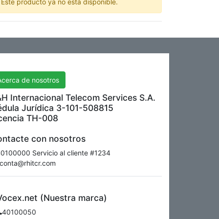
Este producto ya no está disponible.
H International Telecom Services S.A.
Acerca de nosotros
H Internacional Telecom Services S.A.
dula Jurídica 3-101-508815
cencia TH-008
ntacte con nosotros
0100000 Servicio al cliente #1234
conta@rhitcr.com
Vocex.net (Nuestra marca)
40100050