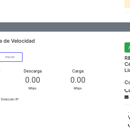
R&
a de Velocidad
R&
Cé
Li
Co
4
.