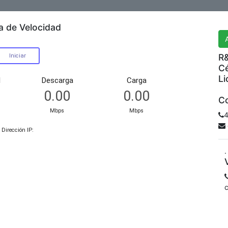
R&
a de Velocidad
R&
Cé
Li
Co
4
.