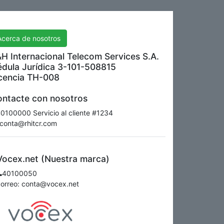
H International Telecom Services S.A.
Acerca de nosotros
H Internacional Telecom Services S.A.
dula Jurídica 3-101-508815
cencia TH-008
ntacte con nosotros
0100000 Servicio al cliente #1234
conta@rhitcr.com
Vocex.net (Nuestra marca)
40100050
correo: conta@vocex.net