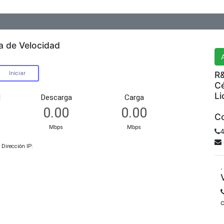
R&
a de Velocidad
R&
Cé
Li
Co
4
.