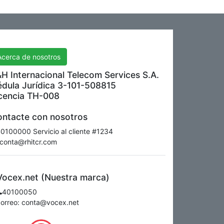
H International Telecom Services S.A.
Acerca de nosotros
H Internacional Telecom Services S.A.
dula Jurídica 3-101-508815
cencia TH-008
ntacte con nosotros
0100000 Servicio al cliente #1234
conta@rhitcr.com
Vocex.net (Nuestra marca)
40100050
correo: conta@vocex.net