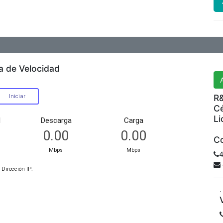
R&
a de Velocidad
R&
Cé
Li
Co
4
.