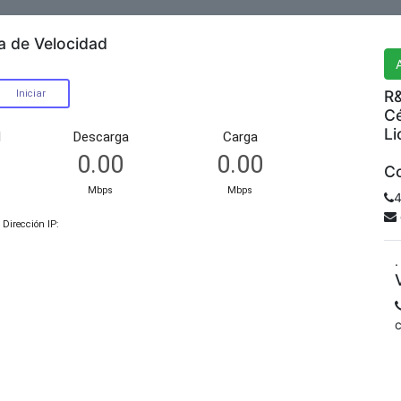
R&
a de Velocidad
R&
Cé
Li
Co
4
.