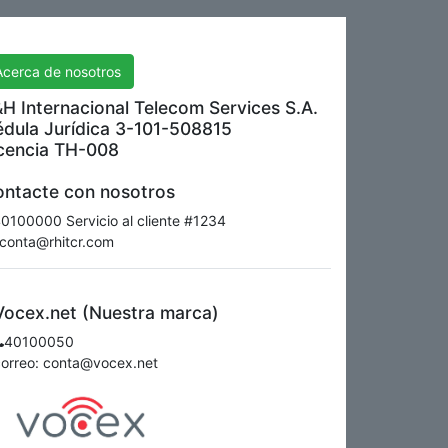
H International Telecom Services S.A.
Acerca de nosotros
H Internacional Telecom Services S.A.
dula Jurídica 3-101-508815
cencia TH-008
ntacte con nosotros
0100000 Servicio al cliente #1234
conta@rhitcr.com
Vocex.net (Nuestra marca)
40100050
correo: conta@vocex.net